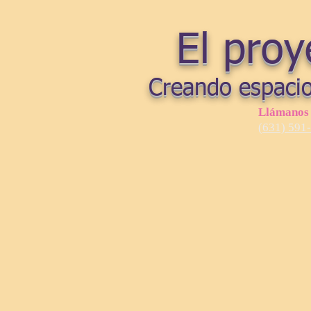
El proy
Creando espacio
Llámanos
(631) 591