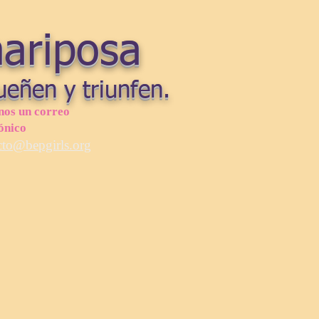
mariposa
ueñen y triunfen.
nos un correo
ónico
cto@bepgirls.org