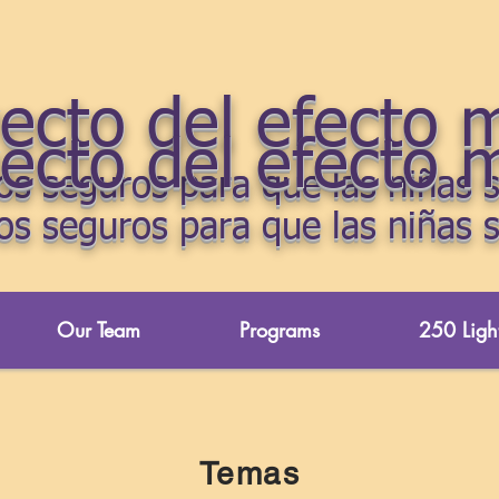
yecto del efecto 
yecto del efecto 
s seguros para que las niñas s
s seguros para que las niñas s
Our Team
Programs
250 Light
Temas