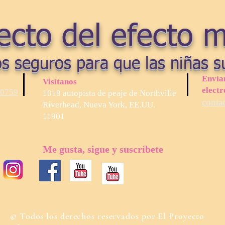
ecto del efecto 
s seguros para que las niñas s
Envía
Visítanos
electr
-0759
1018 autopista de peaje de Northville
conta
Riverhead, Nueva York, EE.UU.
11901
Me gusta, sigue y suscríbete
© Todos los derechos reservados por El Proyecto