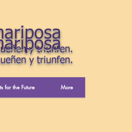
mariposa
mariposa
ueñen y triunfen.
ueñen y triunfen.
s for the Future
More