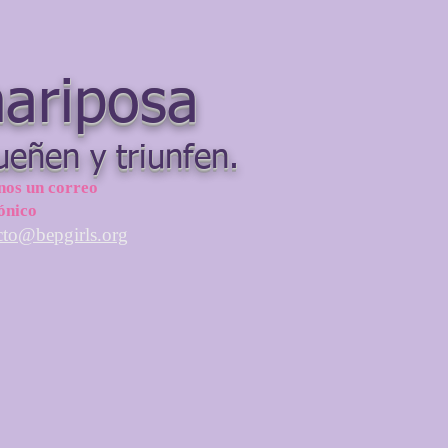
mariposa
ueñen y triunfen.
nos un correo
ónico
cto@bepgirls.org