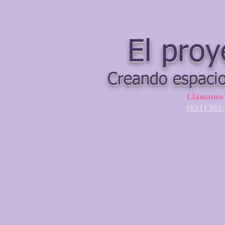
El proy
Creando espacio
Llámanos
(631) 591