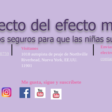
ecto del efecto 
s seguros para que las niñas s
Envía
Visítanos
electr
-0759
1018 autopista de peaje de Northville
conta
Riverhead, Nueva York, EE.UU.
11901
Me gusta, sigue y suscríbete