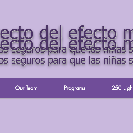
yecto del efecto 
yecto del efecto 
s seguros para que las niñas s
s seguros para que las niñas s
Our Team
Programs
250 Light