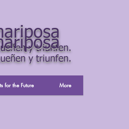
mariposa
mariposa
ueñen y triunfen.
ueñen y triunfen.
s for the Future
More