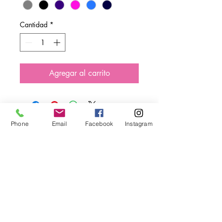
Cantidad
*
Agregar al carrito
Phone
Email
Facebook
Instagram
El proyecto del efecto
mariposa
Creando espacios seguros
para que las niñas sueñen y
triunfen.
Visítanos
1018 autopista de peaje de Northville